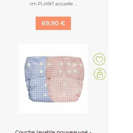
cm PLIANT accueille …
69,90 €
Couche lavable nouveau-né -