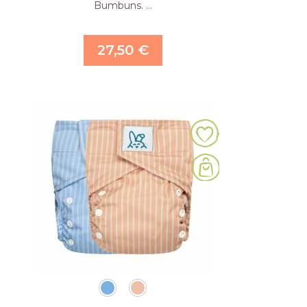
Bumbuns. …
27,50 €