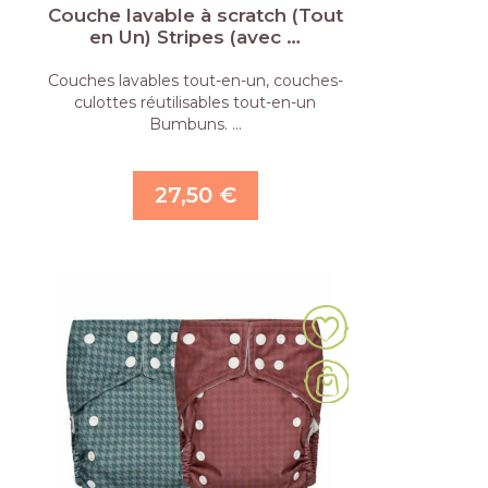
Couche lavable à scratch (Tout
en Un) Stripes (avec …
Couches lavables tout-en-un, couches-
culottes réutilisables tout-en-un
Bumbuns. …
27,50 €