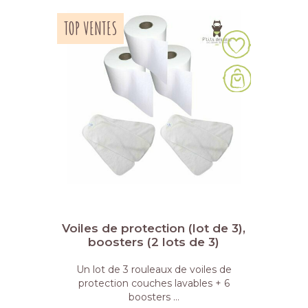
TOP VENTES
Voiles de protection (lot de 3),
boosters (2 lots de 3)
Un lot de 3 rouleaux de voiles de
protection couches lavables + 6
boosters …