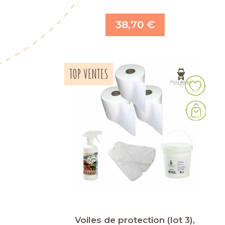
38,70 €
TOP VENTES
Voiles de protection (lot 3),