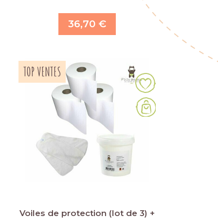
36,70 €
TOP VENTES
Voiles de protection (lot de 3) +