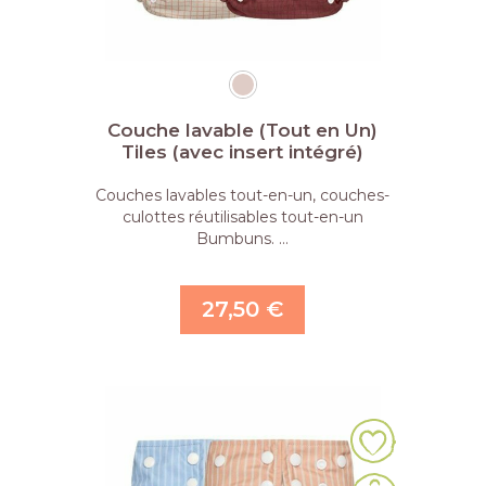
Couche lavable (Tout en Un)
Tiles (avec insert intégré)
Couches lavables tout-en-un, couches-
culottes réutilisables tout-en-un
Bumbuns. …
27,50 €