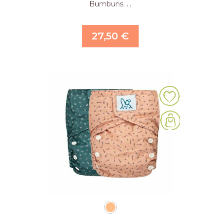
Bumbuns. …
27,50 €