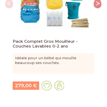
Pack Complet Gros Mouilleur -
Ki
Couches Lavables 0-2 ans
Mo
Idéale pour un bébé qui mouille
A
beaucoup ses couches.
b
279,00 €
6