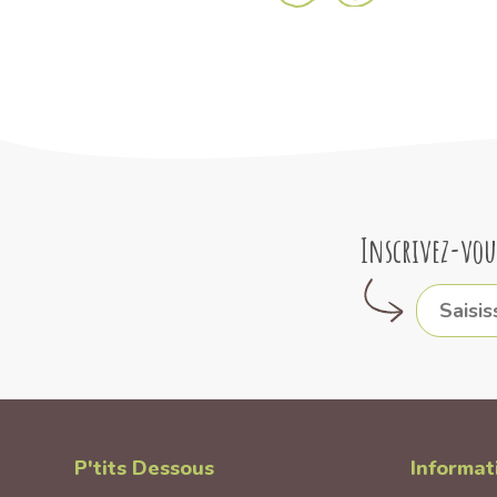
Inscrivez-vou
P'tits Dessous
Informat