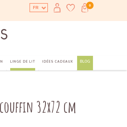
0
FR
BLOG
AN
LINGE DE LIT
IDÉES CADEAUX
 couffin 32x72 cm