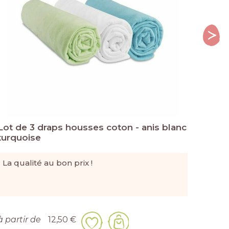
Lot de 3 draps housses coton - anis blanc
Lot d
turquoise
Blan
La qualité au bon prix !
La qu
à partir de
12,50 €
à part