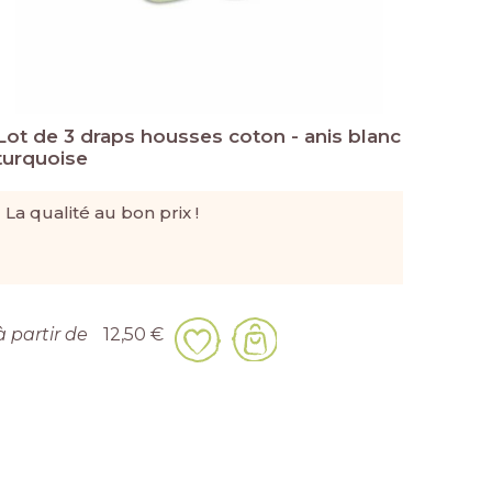
Lot de 3 draps housses coton - anis blanc
Lot d
turquoise
Blan
La qualité au bon prix !
La qu
à partir de
12,50 €
à part