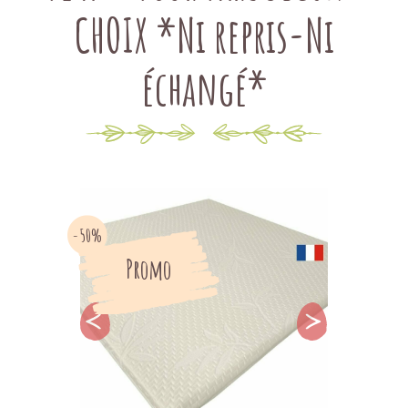
CHOIX *Ni repris-Ni
échangé*
-50%
Promo