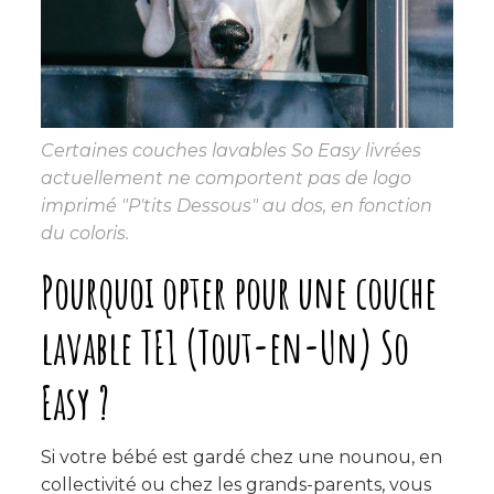
Certaines couches lavables So Easy livrées
actuellement ne comportent pas de logo
imprimé "P'tits Dessous" au dos, en fonction
du coloris.
Pourquoi opter pour une couche
lavable TE1 (Tout-en-Un) So
Easy ?
Si votre bébé est gardé chez une nounou, en
collectivité ou chez les grands-parents, vous