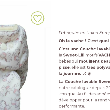
Fabriquée en Union Eur
Oh la vache ! C’est quoi
C’est une
Couche lavabl
l
a
Sweet-Lili
motifs
VACH
bébés qui
mouillent bea
pisse
, elle est
très polyv
la journée.
🌙
☀
La
Couche lavable Swee
notre catalogue depuis 20
iconique. Au fil des anné
développer pour la rendre
performante.