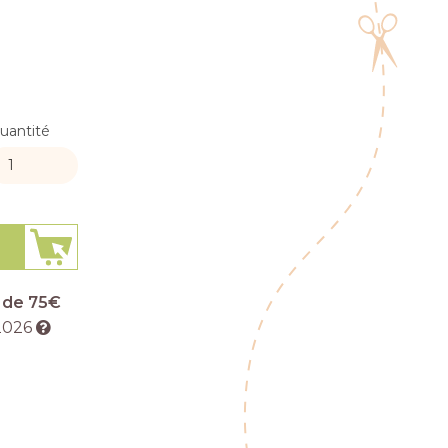
uantité
r de 75€
2026