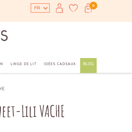
0
FR
BLOG
AN
LINGE DE LIT
IDÉES CADEAUX
CHE
eet-Lili VACHE