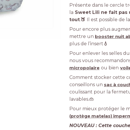
Présente dans le cercle tr
la
Sweet Lili ne fait pas
tout
.
🍑
Il est possible de 
Pour encore plus augment
mettre un
booster nuit 
plus de l’insert
💧
Pour enlever les selles 
nous vous recommandons d
micropolaire
ou bien
voil
Comment stocker cette cou
conseillons un
sac à couc
coulissant pour la fermet
lavables.👜
Pour mieux protéger le m
(protège matelas) impe
NOUVEAU : Cette couche 