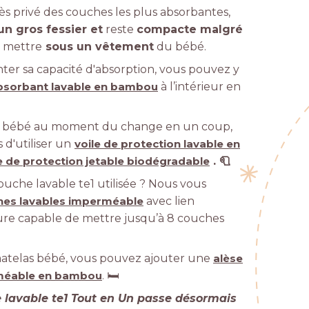
ès privé des couches les plus absorbantes,
 un gros fessier
et
reste
compacte
malgré
la mettre
sous un vêtement
du bébé.
er sa capacité d'absorption, vous pouvez y
absorbant lavable en bambou
à l’intérieur en
du bébé au moment du change en un coup,
'utiliser un
voile de protection lavable en
e de protection jetable biodégradable
.
🧻
che lavable te1 utilisée ? Nous vous
hes lavables imperméable
avec lien
ure capable de mettre jusqu’à 8 couches
atelas bébé, vous pouvez ajouter une
alèse
rméable en bambou
. 🛏️
lavable te1 Tout en Un passe désormais