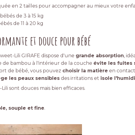
quée en 2 tailles pour accompagner au mieux votre enfan
bébés de 3 à 15 kg
ébés de 11 à 20 kg
formante et douce pour bébé
Sweet-Lili GIRAFE dispose d'une
grande absorption
, id
e de bambou à l'intérieur de la couche
évite les fuites
nfort de bébé, vous pouvez
choisir la matière
en contact
ège les peaux sensibles
des irritations et
isole l'humid
ili sont douces mais bien efficaces.
le, souple et fine
.