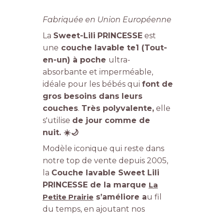
Fabriquée en Union Européenne
La
Sweet-Lili
PRINCESSE
est
une
couche lavable te1 (Tout-
en-un) à poche
ultra-
absorbante et imperméable,
idéale pour les bébés qui
font de
gros besoins dans leurs
couches
.
T
rès polyvalente,
elle
s'utilise
de jour comme de
nuit.
☀
🌙
Modèle iconique qui reste dans
notre top de vente depuis 2005,
la
Couche lavable Sweet Lili
PRINCESSE
de la marque
La
Petite Prairie
s’améliore a
u fil
du temps, en ajoutant nos